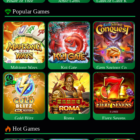
Power of Thor Megaways
Aztec Gems
Gates of Gatot Kaca
Popular Games
Mahjong Ways
Koi Gate
Gem Saviour Conquest
Gold Blitz
Roma
Fiery Sevens
Hot Games