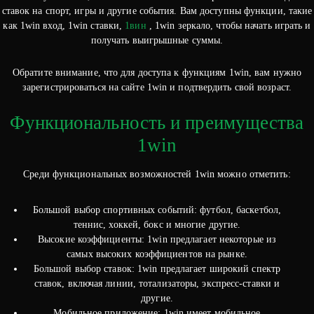
ставок на спорт, игры и другие события. Вам доступны функции, такие
как 1win вход, 1win ставки,
1вин
, 1win зеркало, чтобы начать играть и
получать выигрышные суммы.
Обратите внимание, что для доступа к функциям 1win, вам нужно
зарегистрироваться на сайте 1win и подтвердить свой возраст.
Функциональность и преимущества
1win
Среди функциональных возможностей 1win можно отметить:
Большой выбор спортивных событий: футбол, баскетбол,
теннис, хоккей, бокс и многие другие.
Высокие коэффициенты: 1win предлагает некоторые из
самых высоких коэффициентов на рынке.
Большой выбор ставок: 1win предлагает широкий спектр
ставок, включая линии, тотализаторы, экспресс-ставки и
другие.
Мобильное приложение: 1win имеет мобильное