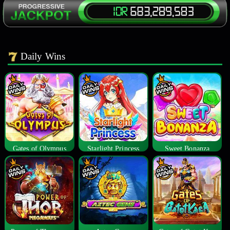
Daily Wins
Gates of Olympus
Starlight Princess
Sweet Bonanza