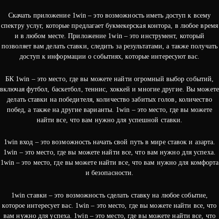
Скачать приложение 1win – это возможность иметь доступ к всему
спектру услуг, которые предлагает букмекерская контора, в любое время
и в любом месте. Приложение 1win – это инструмент, который
позволяет вам делать ставки, следить за результатами, а также получать
доступ к информации о событиях, которые интересуют вас.
БК 1win – это место, где вы можете найти огромный выбор событий,
включая футбол, баскетбол, теннис, хоккей и многие другие. Вы можете
делать ставки на победителя, количество забитых голов, количество
побед, а также на другие варианты. 1win – это место, где вы можете
найти все, что вам нужно для успешной ставки.
1win вход – это возможность начать свой путь в мире ставок и азарта.
1win – это место, где вы можете найти все, что вам нужно для успеха.
1win – это место, где вы можете найти все, что вам нужно для комфорта
и безопасности.
1win ставки – это возможность сделать ставку на любое событие,
которое интересует вас. 1win – это место, где вы можете найти все, что
вам нужно для успеха. 1win – это место, где вы можете найти все, что