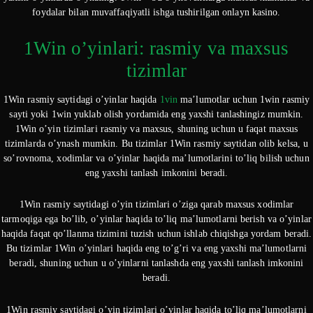
foydalar bilan muvaffaqiyatli ishga tushirilgan onlayn kasino.
1Win o’yinlari: rasmiy va maxsus
tizimlar
1Win rasmiy saytidagi o’yinlar haqida
1vin
ma’lumotlar uchun 1win rasmiy
sayti yoki 1win yuklab olish yordamida eng yaxshi tanlashingiz mumkin.
1Win o’yin tizimlari rasmiy va maxsus, shuning uchun u faqat maxsus
tizimlarda o’ynash mumkin. Bu tizimlar 1Win rasmiy saytidan olib kelsa, u
so’rovnoma, xodimlar va o’yinlar haqida ma’lumotlarini to’liq bilish uchun
eng yaxshi tanlash imkonini beradi.
1Win rasmiy saytidagi o’yin tizimlari o’ziga qarab maxsus xodimlar
tarmoqiga ega bo’lib, o’yinlar haqida to’liq ma’lumotlarni berish va o’yinlar
haqida faqat qo’llanma tizimini tuzish uchun ishlab chiqishga yordam beradi.
Bu tizimlar 1Win o’yinlari haqida eng to’g’ri va eng yaxshi ma’lumotlarni
beradi, shuning uchun u o’yinlarni tanlashda eng yaxshi tanlash imkonini
beradi.
1Win rasmiy saytidagi o’yin tizimlari o’yinlar haqida to’liq ma’lumotlarni