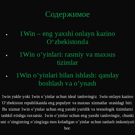
Содержимое
1Win – eng yaxshi onlayn kazino
O‘zbekistonda
1Win o’yinlari: rasmiy va maxsus
tizimlar
1Win o’yinlari bilan ishlash: qanday
boshlash va o’ynash
1win yukle yoki 1win o’yinlar uchun ideal tanlovingiz. 1win onlayn kazino
O‘zbekiston republikasida eng populyer va maxsus xizmatlar orasidagi biri.
Bu xizmat 1win o’yinlar uchun eng yaxshi yuridik va texnologik tizimlarni
tashkil etishga ruxsatsiz. 1win o’yinlar uchun eng yaxshi tanlovingiz, chunki
uni o’zingizning o’zingizga mos keladigan o’yinlar uchun tanlash imkoniyati
bor.