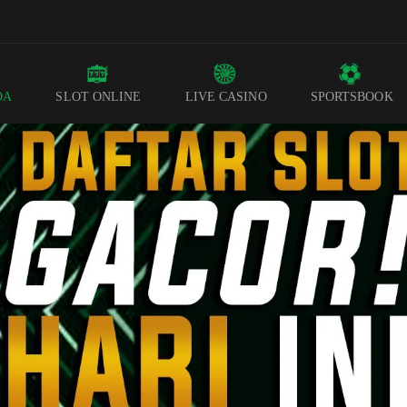
DA
SLOT ONLINE
LIVE CASINO
SPORTSBOOK