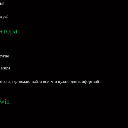
ры!
игры!
нтора
ругие
и мира
место, где можно найти все, что нужно для комфортной
1win