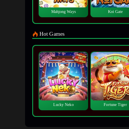
Mahjong Ways
Koi Gate
Hot Games
Lucky Neko
Fortune Tiger