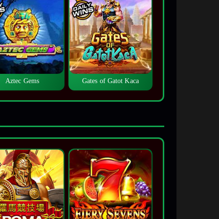
Aztec Gems
Gates of Gatot Kaca