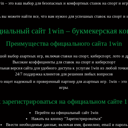
in – это ваш выбор для безопасных и комфортных ставок на спорт и иг
ь вы можете найти все, что вам нужно для успешных ставок на спорт и 
иальный сайт 1win – букмекерская ко
Преимущества официального сайта 1win
шой выбор азартных игр, включая ставки на спорт, киберспорт, лото и д
Высокие коэффициенты для ставок на спорт и киберспорт
ьная версия сайта для удобного доступа к услугам 1win из любой точк
24/7 поддержка клиентов для решения любых вопросов
то ищет надежный и проверенный партнер для азартных игр. 1win – это 
игры.
 зарегистрироваться на официальном сайте 
Перейти на официальный сайт 1win
Нажать на кнопку “Зарегистрироваться”
Ввести необходимые данные, включая имя, фамилию, email и пароль