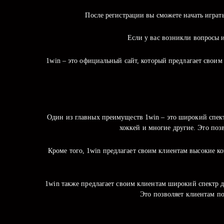
После регистрации вы сможете начать играт
Если у вас возникли вопросы и
1win – это официальный сайт, который предлагает свои
Один из главных преимуществ 1win – это широкий спектр
хоккей и многие другие. Это поз
Кроме того, 1win предлагает своим клиентам высокие к
1win также предлагает своим клиентам широкий спектр д
Это позволяет клиентам п