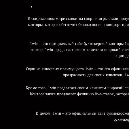
В современном мире ставки на спорт и игры стали поп
конторы, которая обеспечит безопасность и комфорт пр
1win – это официальный сайт букмекерской конторы 1ви
контор. 1win предлагает своим клиентам широкий спек
акции дл
Один из ключевых преимуществ 1win – это его официальны
прозрачность для своих клиентов. 1
Кроме того, 1win предлагает своим клиентам широкий сп
Контора также предлагает функцию live-ставок, которая
В целом, 1win – это официальный сайт букмекерско
букмекер