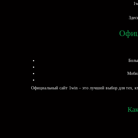
1w
Здес
Офиц
Боль
Мобил
Официальный сайт 1win – это лучший выбор для тех, к
Как