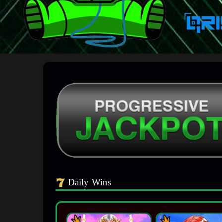
Daily Wins