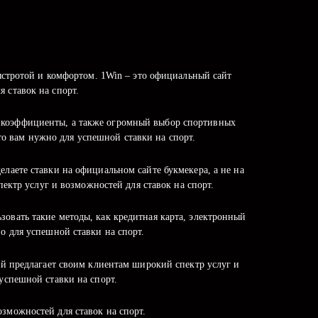
ыстротой и комфортом. 1Win – это официальный сайт
 ставок на спорт.
ые коэффициенты, а также огромный выбор спортивных
что вам нужно для успешной ставки на спорт.
елаете ставки на официальном сайте букмекера, а не на
ектр услуг и возможностей для ставок на спорт.
овать такие методы, как кредитная карта, электронный
но для успешной ставки на спорт.
рый предлагает своим клиентам широкий спектр услуг и
 успешной ставки на спорт.
зможностей для ставок на спорт.