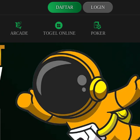
DAFTAR
LOGIN
ARCADE
TOGEL ONLINE
POKER