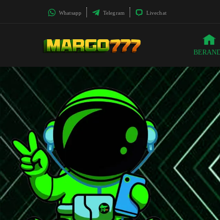
Whatsapp
Telegram
Livechat
BERAN