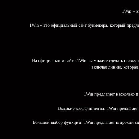
1Win – э
1Win – это официальный сайт букмекера, который предла
На официальном сайте 1Win вы можете сделать ставку 
включая линию, которая 
1Win предлагает несколько п
Высокие коэффициенты: 1Win предлагает 
Большой выбор функций: 1Win предлагает широкий спе