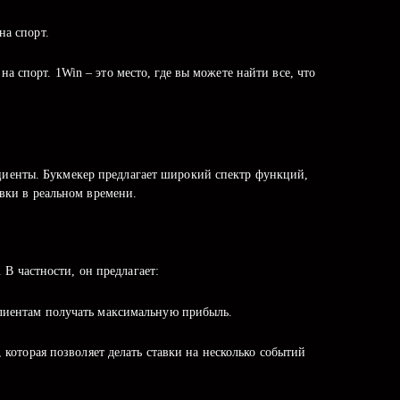
на спорт.
 спорт. 1Win – это место, где вы можете найти все, что
ициенты. Букмекер предлагает широкий спектр функций,
авки в реальном времени.
 В частности, он предлагает:
клиентам получать максимальную прибыль.
оторая позволяет делать ставки на несколько событий