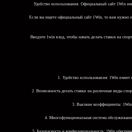
Удобство использования: Официальный сайт 1Win име
Если вы ищете официальный сайт 1Win, то вам нужно на
Вводите 1win вход, чтобы начать делать ставки на спор
1. Удобство использования: 1Win имеет 
2. Возможность делать ставки на различные виды спорт
3. Высокие коэффициенты: 1Win
4. Многофункциональная система обслуживания 
5. Безопасность и конфиденциальность: 1Win обеспе