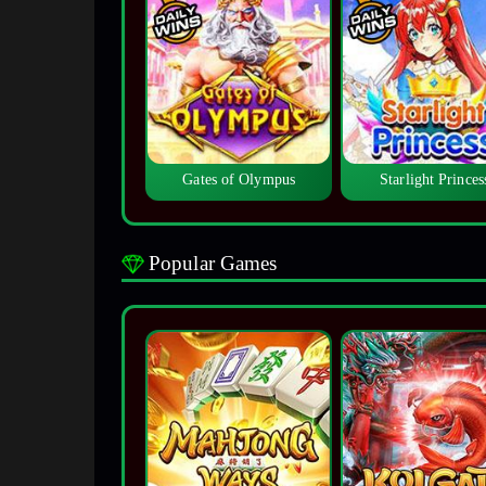
Gates of Olympus
Starlight Princes
Popular Games