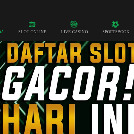
DA
SLOT ONLINE
LIVE CASINO
SPORTSBOOK