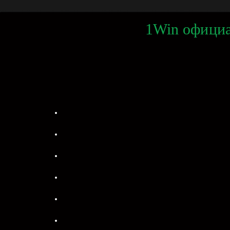
1Win официа