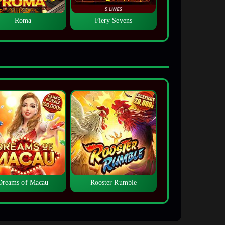
Roma
Fiery Sevens
Dreams of Macau
Rooster Rumble