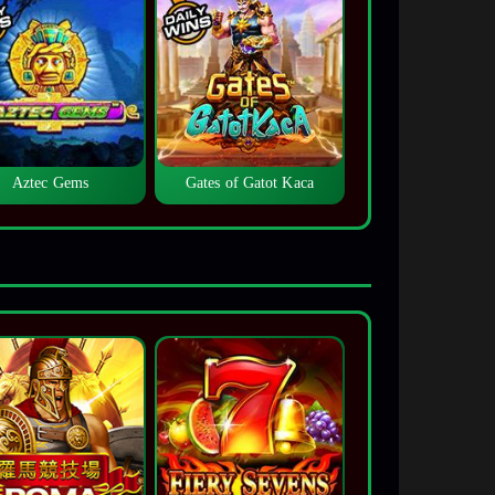
Aztec Gems
Gates of Gatot Kaca